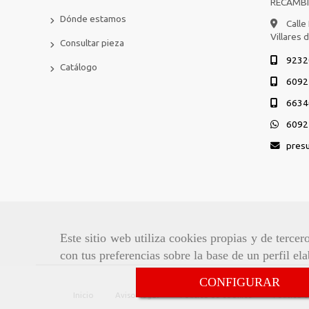
RECAMB
Dónde estamos
Calle
Villares 
Consultar pieza
9232
Catálogo
6092
6634
6092
pres
Este sitio web utiliza cookies propias y de terce
con tus preferencias sobre la base de un perfil el
CONFIGURAR
Inicio
Aviso Legal
Política de cookies
Política 