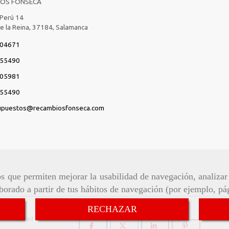
IOS FONSECA
 Perú 14
de la Reina,
37184,
Salamanca
04671
55490
05981
55490
upuestos
recambiosfonseca.com
ros que permiten mejorar la usabilidad de navegación, analiza
aborado a partir de tus hábitos de navegación (por ejemplo, pá
Síguenos:
RECHAZAR
de Privacidad