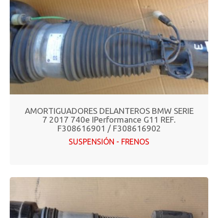
AMORTIGUADORES DELANTEROS BMW SERIE
7 2017 740e IPerformance G11 REF.
F308616901 / F308616902
SUSPENSIÓN - FRENOS