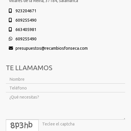
Villares de la Reina,
37184,
Salamanca
923204671
609255490
663405981
609255490
presupuestos
recambiosfonseca.com
TE LLAMAMOS
captcha