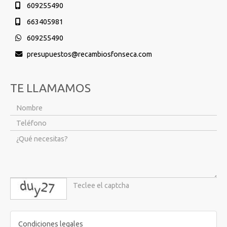
609255490
663405981
609255490
presupuestos
recambiosfonseca.com
TE LLAMAMOS
captcha
Condiciones legales