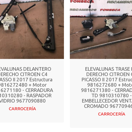
EVALUNAS DELANTERO
ELEVALUNAS TRASE
ERECHO CITROEN C4
DERECHO CITROEN 
ASSO II 2017 Estructura
PICASSO II 2017 Estru
9816272480 + Motor
9816272680 + Mot
16271180 - CERRADURA
9816271380 - CERRA
10310280 - RASPADOR
TD 9810310780 -
VIDRIO 9677090880
EMBELLECEDOR VEN
CROMADO 9677094
CARROCERÍA
CARROCERÍA