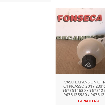
VASO EXPANSION CIT
C4 PICASSO 2017 2.0hdi
9678514680 / 9678125
9678125980 / 96781
CARROCERÍA