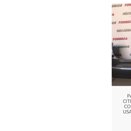
P
CIT
CO
USA