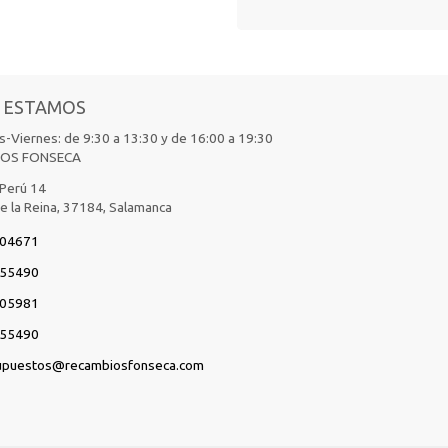
 ESTAMOS
-Viernes: de 9:30 a 13:30 y de 16:00 a 19:30
IOS FONSECA
 Perú 14
de la Reina,
37184,
Salamanca
04671
55490
05981
55490
upuestos
recambiosfonseca.com