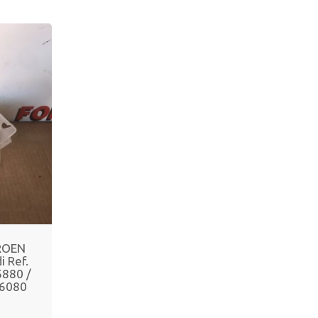
ROEN
 Ref.
880 /
26080