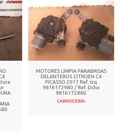
 RO
MOTORES LIMPIA PARABRISAS
C4
DELANTEROS CITROEN C4
ctura
PICASSO 2017 Ref. Izq
or
9816172980 / Ref. Dcho
DURA
9816172880
CARROCERÍA
TANA
680