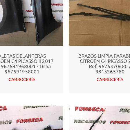
ALETAS DELANTERAS
BRAZOS LIMPIA PARAB
OEN C4 PICASSO II 2017
CITROEN C4 PICASSO 
q 967691968001 - Dcha
Ref. 9676370680 
967691958001
9815265780
CARROCERÍA
CARROCERÍA