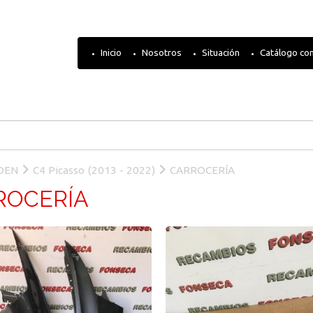
Inicio
Nosotros
Situación
Catálogo co
OEN
C4 Picasso (2013 - 2022)
CARROCERÍA
ROCERÍA