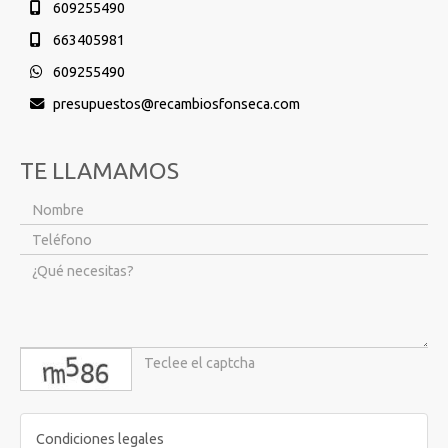
609255490
663405981
609255490
presupuestos
recambiosfonseca.com
TE LLAMAMOS
captcha
Condiciones legales