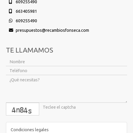
609255490
663405981
609255490
presupuestos
recambiosfonseca.com
TE LLAMAMOS
captcha
Condiciones legales