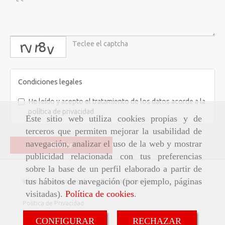
captcha
Condiciones legales
He leído y acepto el tratamiento de los datos acorde a la
política de privacidad
Este sitio web utiliza cookies propias y de
terceros que permiten mejorar la usabilidad de
navegación, analizar el uso de la web y mostrar
Enviar
publicidad relacionada con tus preferencias
sobre la base de un perfil elaborado a partir de
tus hábitos de navegación (por ejemplo, páginas
Inicio
Aviso Legal
Política de cookies
visitadas).
Política de cookies
.
Política de Privacidad
CONFIGURAR
RECHAZAR