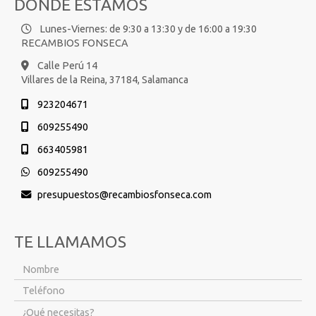
DÓNDE ESTAMOS
Lunes-Viernes: de 9:30 a 13:30 y de 16:00 a 19:30
RECAMBIOS FONSECA
Calle Perú 14
Villares de la Reina,
37184,
Salamanca
923204671
609255490
663405981
609255490
presupuestos
recambiosfonseca.com
TE LLAMAMOS