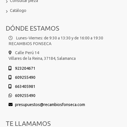
Consultar pieza
Catálogo
DÓNDE ESTAMOS
Lunes-Viernes: de 9:30 a 13:30 y de 16:00 a 19:30
RECAMBIOS FONSECA
Calle Perú 14
Villares de la Reina,
37184,
Salamanca
923204671
609255490
663405981
609255490
presupuestos
recambiosfonseca.com
TE LLAMAMOS