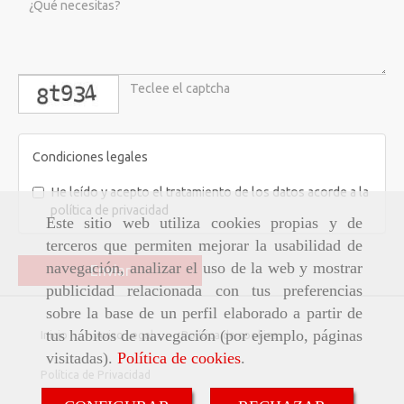
captcha
Condiciones legales
He leído y acepto el tratamiento de los datos acorde a la
política de privacidad
Este sitio web utiliza cookies propias y de
terceros que permiten mejorar la usabilidad de
navegación, analizar el uso de la web y mostrar
Enviar
publicidad relacionada con tus preferencias
sobre la base de un perfil elaborado a partir de
tus hábitos de navegación (por ejemplo, páginas
Inicio
Aviso Legal
Política de cookies
visitadas).
Política de cookies
.
Política de Privacidad