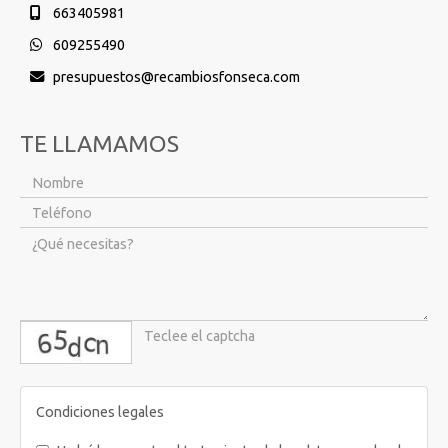
663405981
609255490
presupuestos
recambiosfonseca.com
TE LLAMAMOS
captcha
Condiciones legales