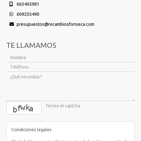
663405981
609255490
presupuestos
recambiosfonseca.com
TE LLAMAMOS
captcha
Condiciones legales