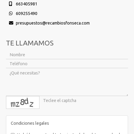
663405981
609255490
presupuestos
recambiosfonseca.com
TE LLAMAMOS
captcha
Condiciones legales