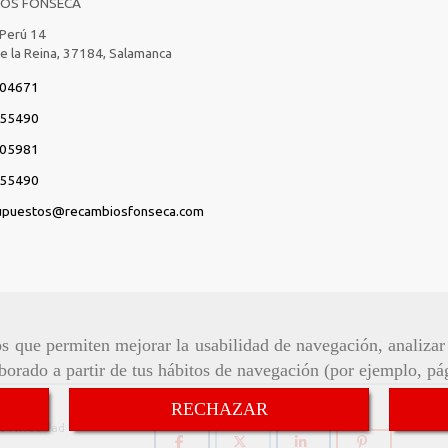
IOS FONSECA
 Perú 14
de la Reina,
37184,
Salamanca
04671
55490
05981
55490
upuestos
recambiosfonseca.com
ros que permiten mejorar la usabilidad de navegación, analiza
aborado a partir de tus hábitos de navegación (por ejemplo, pá
Síguenos:
RECHAZAR
de Privacidad