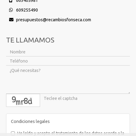
663405981
609255490
presupuestos
recambiosfonseca.com
TE LLAMAMOS
captcha
Condiciones legales
He leído y acepto el tratamiento de los datos acorde a la