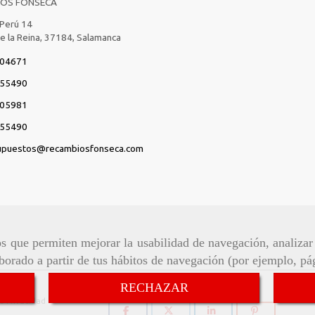
IOS FONSECA
 Perú 14
de la Reina,
37184,
Salamanca
04671
55490
05981
55490
upuestos
recambiosfonseca.com
ros que permiten mejorar la usabilidad de navegación, analiza
aborado a partir de tus hábitos de navegación (por ejemplo, pá
Síguenos:
RECHAZAR
de Privacidad