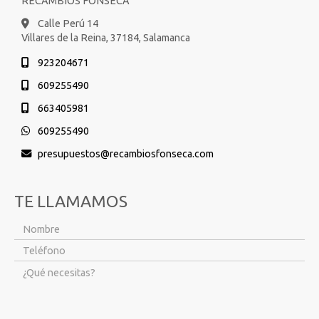
RECAMBIOS FONSECA
Calle Perú 14
Villares de la Reina,
37184,
Salamanca
923204671
609255490
663405981
609255490
presupuestos
recambiosfonseca.com
TE LLAMAMOS