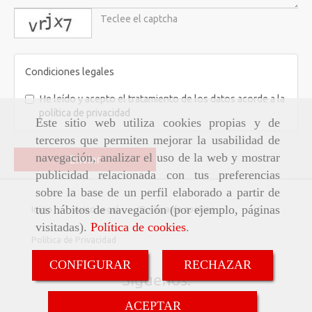
captcha
Condiciones legales
He leído y acepto el tratamiento de los datos acorde a la
política de privacidad
Este sitio web utiliza cookies propias y de
terceros que permiten mejorar la usabilidad de
navegación, analizar el uso de la web y mostrar
Enviar
publicidad relacionada con tus preferencias
sobre la base de un perfil elaborado a partir de
tus hábitos de navegación (por ejemplo, páginas
Inicio
Aviso Legal
Política de cookies
visitadas).
Política de cookies
.
Política de Privacidad
CONFIGURAR
RECHAZAR
Síguenos:
ACEPTAR