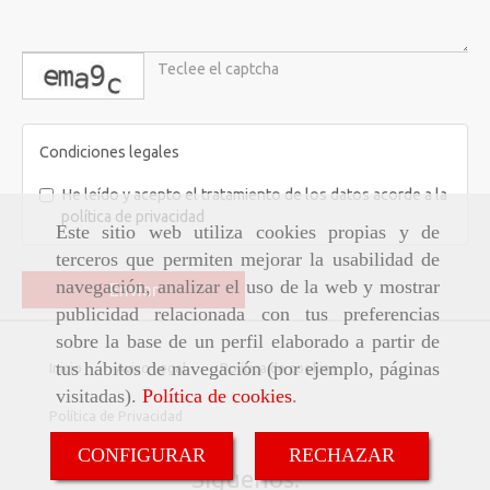
captcha
Condiciones legales
He leído y acepto el tratamiento de los datos acorde a la
política de privacidad
Este sitio web utiliza cookies propias y de
terceros que permiten mejorar la usabilidad de
navegación, analizar el uso de la web y mostrar
Enviar
publicidad relacionada con tus preferencias
sobre la base de un perfil elaborado a partir de
tus hábitos de navegación (por ejemplo, páginas
Inicio
Aviso Legal
Política de cookies
visitadas).
Política de cookies
.
Política de Privacidad
CONFIGURAR
RECHAZAR
Síguenos: