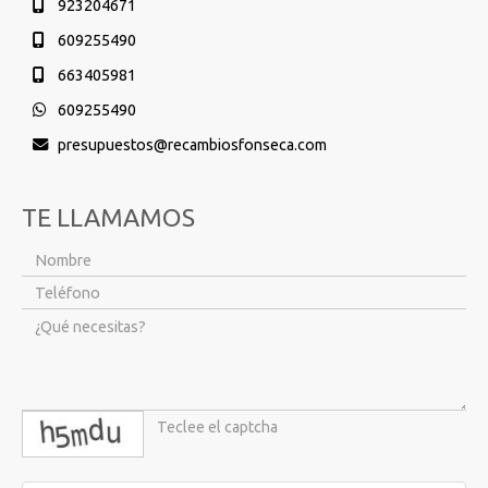
923204671
609255490
663405981
609255490
presupuestos
recambiosfonseca.com
TE LLAMAMOS
captcha