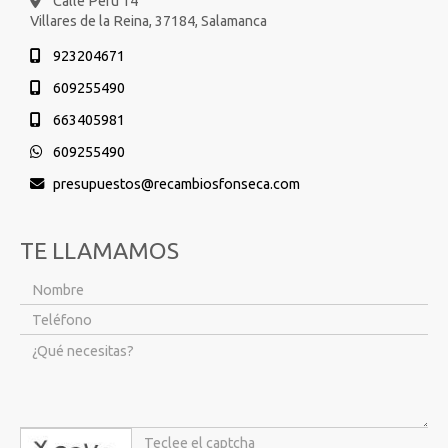
Calle Perú 14
Villares de la Reina,
37184,
Salamanca
923204671
609255490
663405981
609255490
presupuestos
recambiosfonseca.com
TE LLAMAMOS
captcha