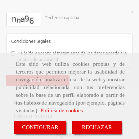
captcha
Condiciones legales
He leído y acepto el tratamiento de los datos acorde a la
política de privacidad
Este sitio web utiliza cookies propias y de
terceros que permiten mejorar la usabilidad de
navegación, analizar el uso de la web y mostrar
Enviar
publicidad relacionada con tus preferencias
sobre la base de un perfil elaborado a partir de
tus hábitos de navegación (por ejemplo, páginas
Inicio
Aviso Legal
Política de cookies
visitadas).
Política de cookies
.
Política de Privacidad
CONFIGURAR
RECHAZAR
Síguenos: