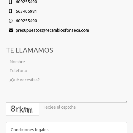
609255490
663405981
609255490
presupuestos
recambiosfonseca.com
TE LLAMAMOS
captcha
Condiciones legales