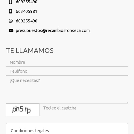
609255490
663405981
609255490
presupuestos
recambiosfonseca.com
TE LLAMAMOS
captcha
Condiciones legales