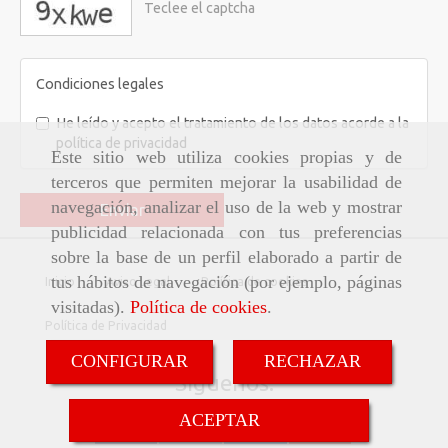
captcha
Condiciones legales
He leído y acepto el tratamiento de los datos acorde a la
política de privacidad
Este sitio web utiliza cookies propias y de
terceros que permiten mejorar la usabilidad de
navegación, analizar el uso de la web y mostrar
Enviar
publicidad relacionada con tus preferencias
sobre la base de un perfil elaborado a partir de
tus hábitos de navegación (por ejemplo, páginas
Inicio
Aviso Legal
Política de cookies
visitadas).
Política de cookies
.
Política de Privacidad
CONFIGURAR
RECHAZAR
Síguenos:
ACEPTAR