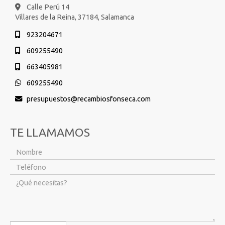
Calle Perú 14
Villares de la Reina,
37184,
Salamanca
923204671
609255490
663405981
609255490
presupuestos
recambiosfonseca.com
TE LLAMAMOS