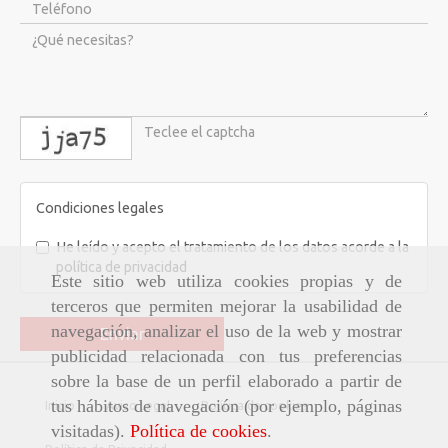
captcha
Condiciones legales
He leído y acepto el tratamiento de los datos acorde a la
política de privacidad
Este sitio web utiliza cookies propias y de
terceros que permiten mejorar la usabilidad de
navegación, analizar el uso de la web y mostrar
Enviar
publicidad relacionada con tus preferencias
sobre la base de un perfil elaborado a partir de
tus hábitos de navegación (por ejemplo, páginas
Inicio
Aviso Legal
Política de cookies
visitadas).
Política de cookies
.