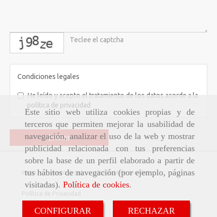
captcha
Condiciones legales
He leído y acepto el tratamiento de los datos acorde a la
política de privacidad
Este sitio web utiliza cookies propias y de
terceros que permiten mejorar la usabilidad de
navegación, analizar el uso de la web y mostrar
Enviar
publicidad relacionada con tus preferencias
sobre la base de un perfil elaborado a partir de
tus hábitos de navegación (por ejemplo, páginas
Inicio
Aviso Legal
Política de cookies
visitadas).
Política de cookies
.
Política de Privacidad
CONFIGURAR
RECHAZAR