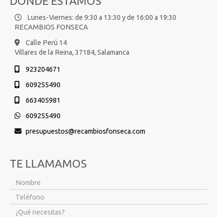
DÓNDE ESTAMOS
Lunes-Viernes: de 9:30 a 13:30 y de 16:00 a 19:30
RECAMBIOS FONSECA
Calle Perú 14
Villares de la Reina,
37184,
Salamanca
923204671
609255490
663405981
609255490
presupuestos
recambiosfonseca.com
TE LLAMAMOS