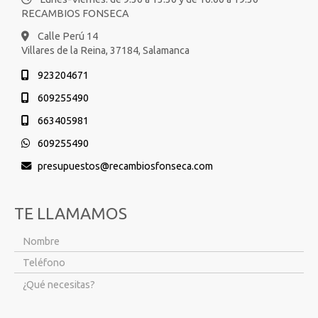
RECAMBIOS FONSECA
Calle Perú 14
Villares de la Reina,
37184,
Salamanca
923204671
609255490
663405981
609255490
presupuestos
recambiosfonseca.com
TE LLAMAMOS