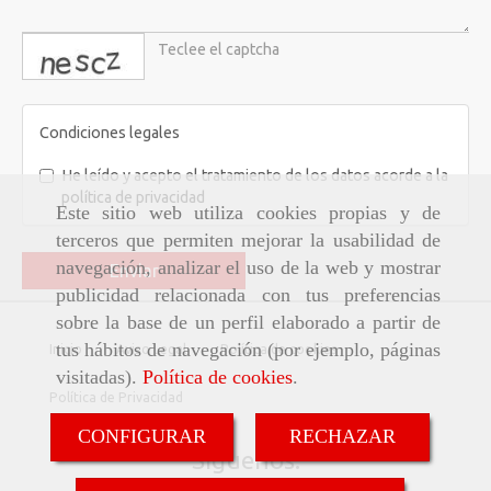
captcha
Condiciones legales
He leído y acepto el tratamiento de los datos acorde a la
política de privacidad
Este sitio web utiliza cookies propias y de
terceros que permiten mejorar la usabilidad de
navegación, analizar el uso de la web y mostrar
Enviar
publicidad relacionada con tus preferencias
sobre la base de un perfil elaborado a partir de
tus hábitos de navegación (por ejemplo, páginas
Inicio
Aviso Legal
Política de cookies
visitadas).
Política de cookies
.
Política de Privacidad
CONFIGURAR
RECHAZAR
Síguenos: