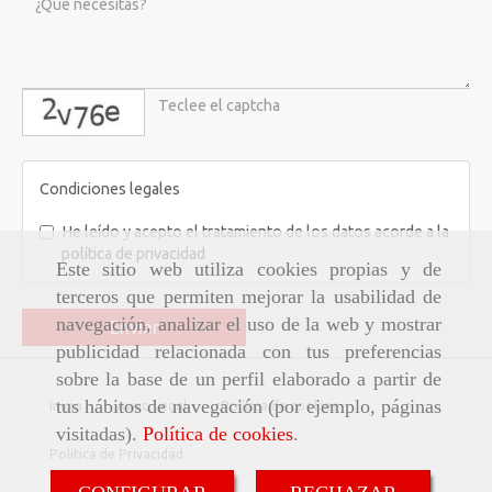
captcha
Condiciones legales
He leído y acepto el tratamiento de los datos acorde a la
política de privacidad
Este sitio web utiliza cookies propias y de
terceros que permiten mejorar la usabilidad de
navegación, analizar el uso de la web y mostrar
Enviar
publicidad relacionada con tus preferencias
sobre la base de un perfil elaborado a partir de
tus hábitos de navegación (por ejemplo, páginas
Inicio
Aviso Legal
Política de cookies
visitadas).
Política de cookies
.
Política de Privacidad