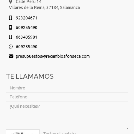
Calle Perú 14
Villares de la Reina,
37184,
Salamanca
923204671
609255490
663405981
609255490
presupuestos
recambiosfonseca.com
TE LLAMAMOS
captcha