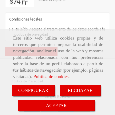
Condiciones legales
He leído y acepto el tratamiento de los datos acorde a la
política de privacidad
Este sitio web utiliza cookies propias y de
terceros que permiten mejorar la usabilidad de
navegación, analizar el uso de la web y mostrar
Enviar
publicidad relacionada con tus preferencias
sobre la base de un perfil elaborado a partir de
tus hábitos de navegación (por ejemplo, páginas
Inicio
Aviso Legal
Política de cookies
visitadas).
Política de cookies
.
Política de Privacidad
CONFIGURAR
RECHAZAR
Síguenos:
ACEPTAR