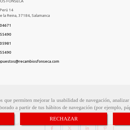
IOS FONSECA
 Perú 14
de la Reina,
37184,
Salamanca
04671
55490
05981
55490
upuestos
recambiosfonseca.com
ros que permiten mejorar la usabilidad de navegación, analiza
aborado a partir de tus hábitos de navegación (por ejemplo, pá
Síguenos:
RECHAZAR
de Privacidad