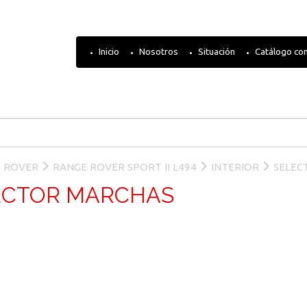
Inicio
Nosotros
Situación
Catálogo co
 ROVER
RANGE ROVER SPORT II L494
INTERIOR
SELEC
ECTOR MARCHAS