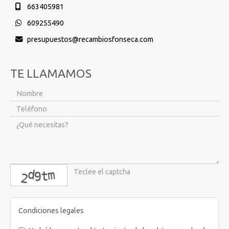
663405981
609255490
presupuestos
recambiosfonseca.com
TE LLAMAMOS
captcha
Condiciones legales