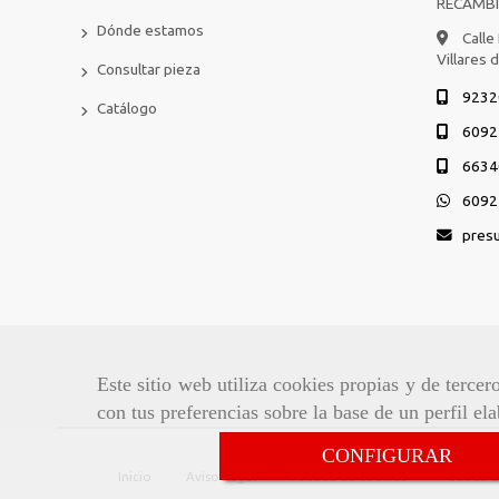
RECAMB
Dónde estamos
Calle
Villares 
Consultar pieza
9232
Catálogo
6092
6634
6092
pres
Este sitio web utiliza cookies propias y de terce
con tus preferencias sobre la base de un perfil el
CONFIGURAR
Inicio
Aviso Legal
Política de cookies
Política 