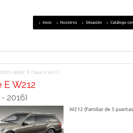
Inicio
Nosotros
Situación
Catálogo co
EDES-BENZ
Clase E W212
e E W212
 - 2016)
W212 (Familiar de 5 puertas