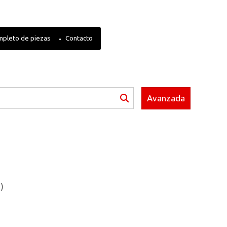
mpleto de piezas
Contacto
Avanzada
)