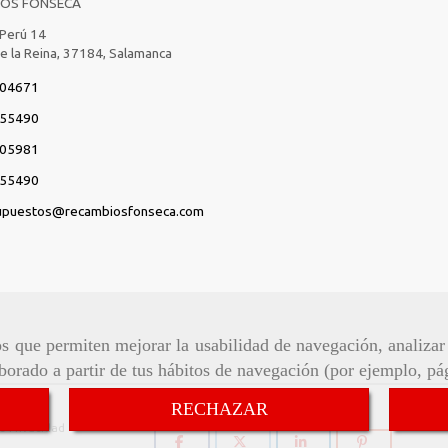
IOS FONSECA
 Perú 14
de la Reina,
37184,
Salamanca
04671
55490
05981
55490
upuestos
recambiosfonseca.com
ros que permiten mejorar la usabilidad de navegación, analiza
aborado a partir de tus hábitos de navegación (por ejemplo, pá
Síguenos:
RECHAZAR
de Privacidad