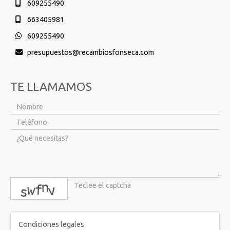
609255490
663405981
609255490
presupuestos
recambiosfonseca.com
TE LLAMAMOS
captcha
Condiciones legales