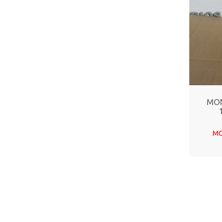
MON
MO