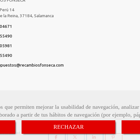
 Perú 14
de la Reina,
37184,
Salamanca
04671
55490
05981
55490
upuestos
recambiosfonseca.com
ros que permiten mejorar la usabilidad de navegación, analiza
aborado a partir de tus hábitos de navegación (por ejemplo, pá
Síguenos:
RECHAZAR
de Privacidad