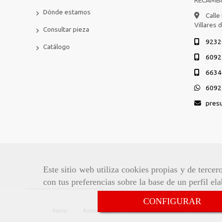
Dónde estamos
Calle
Villares 
Consultar pieza
9232
Catálogo
6092
6634
6092
pres
Este sitio web utiliza cookies propias y de terce
con tus preferencias sobre la base de un perfil el
CONFIGURAR
Inicio
Aviso Legal
Política de cookies
Política 