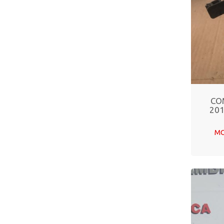
CO
201
MO