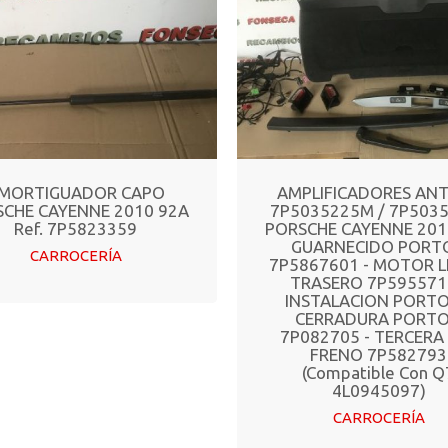
MORTIGUADOR CAPO
AMPLIFICADORES AN
CHE CAYENNE 2010 92A
7P5035225M / 7P503
Ref. 7P5823359
PORSCHE CAYENNE 201
GUARNECIDO PORT
CARROCERÍA
7P5867601 - MOTOR L
TRASERO 7P595571
INSTALACION PORTO
CERRADURA PORT
7P082705 - TERCERA
FRENO 7P582793
(Compatible Con Q
4L0945097)
CARROCERÍA