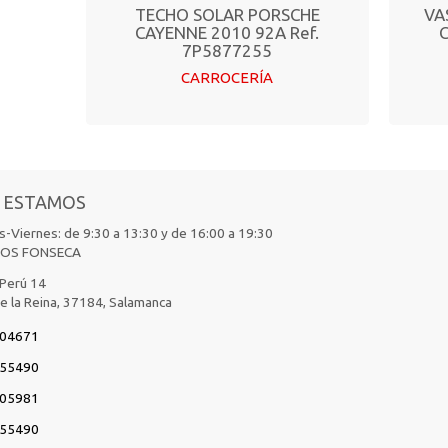
TECHO SOLAR PORSCHE
VA
CAYENNE 2010 92A Ref.
C
7P5877255
CARROCERÍA
 ESTAMOS
-Viernes: de 9:30 a 13:30 y de 16:00 a 19:30
IOS FONSECA
 Perú 14
de la Reina,
37184,
Salamanca
04671
55490
05981
55490