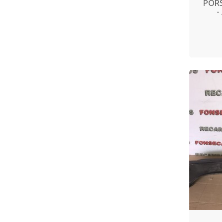
PORS
-