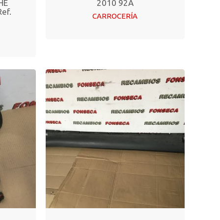
HE
2010 92A
ef.
CARROCERÍA