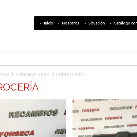
Inicio
Nosotros
Situación
Catálogo co
SCHE
CAYENNE II 92A
CARROCERÍA
ROCERÍA