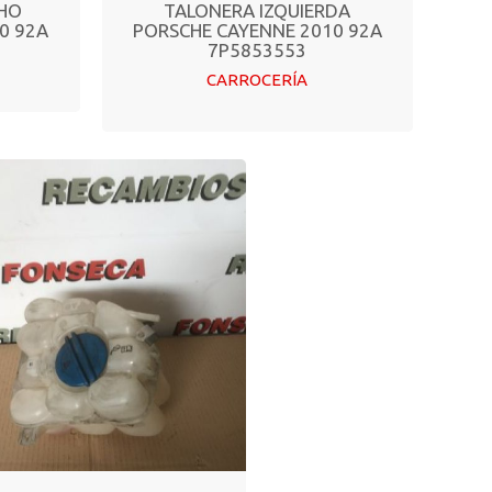
CHO
TALONERA IZQUIERDA
0 92A
PORSCHE CAYENNE 2010 92A
7P5853553
CARROCERÍA