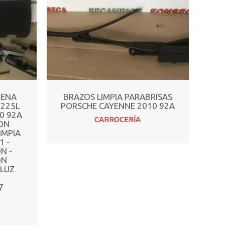
TENA
BRAZOS LIMPIA PARABRISAS
5225L
PORSCHE CAYENNE 2010 92A
0 92A
CARROCERÍA
ON
IMPIA
1 -
N -
ON
 LUZ
7