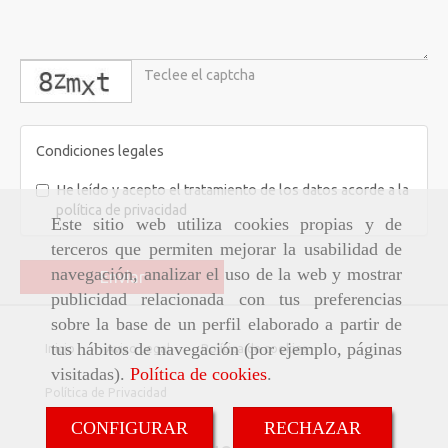
captcha
Condiciones legales
He leído y acepto el tratamiento de los datos acorde a la
política de privacidad
Este sitio web utiliza cookies propias y de
terceros que permiten mejorar la usabilidad de
navegación, analizar el uso de la web y mostrar
Enviar
publicidad relacionada con tus preferencias
sobre la base de un perfil elaborado a partir de
tus hábitos de navegación (por ejemplo, páginas
Inicio
Aviso Legal
Política de cookies
visitadas).
Política de cookies
.
Política de Privacidad
CONFIGURAR
RECHAZAR